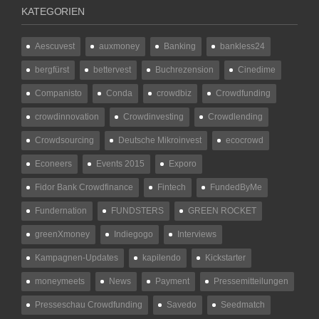
KATEGORIEN
Aescuvest
auxmoney
Banking
bankless24
bergfürst
bettervest
Buchrezension
Cinedime
Companisto
Conda
crowdbiz
Crowdfunding
crowdinnovation
Crowdinvesting
Crowdlending
Crowdsourcing
Deutsche Mikroinvest
ecocrowd
Econeers
Events 2015
Exporo
Fidor Bank Crowdfinance
Fintech
FundedByMe
Fundernation
FUNDSTERS
GREEN ROCKET
greenXmoney
Indiegogo
Interviews
Kampagnen-Updates
kapilendo
Kickstarter
moneymeets
News
Payment
Pressemitteilungen
Presseschau Crowdfunding
Savedo
Seedmatch