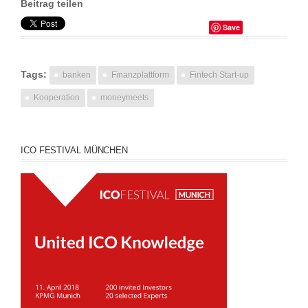
Beitrag teilen
Save
Tags:
banken
Finanzplattform
Fintech Start-up
Kooperation
moneymeets
ICO FESTIVAL MÜNCHEN