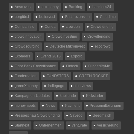
Aescuvest
auxmoney
Banking
bankless24
bergfürst
bettervest
Buchrezension
Cinedime
Companisto
Conda
crowdbiz
Crowdfunding
crowdinnovation
Crowdinvesting
Crowdlending
Crowdsourcing
Deutsche Mikroinvest
ecocrowd
Econeers
Events 2015
Exporo
Fidor Bank Crowdfinance
Fintech
FundedByMe
Fundernation
FUNDSTERS
GREEN ROCKET
greenXmoney
Indiegogo
Interviews
Kampagnen-Updates
kapilendo
Kickstarter
moneymeets
News
Payment
Pressemitteilungen
Presseschau Crowdfunding
Savedo
Seedmatch
Startnext
Unternehmen
venturate
versicherung