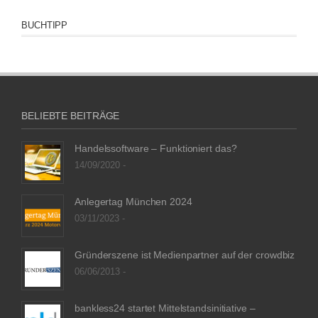
BUCHTIPP
BELIEBTE BEITRÄGE
Handelssoftware – Funktioniert das?
14/09/2020 -
Anlegertag München 2024
03/11/2023 -
Gründerszene ist Medienpartner auf der crowdbiz
06/06/2013 -
bankless24 startet Mittelstandsinitiative –