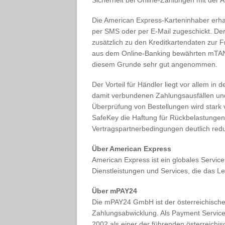
Sicherheit bei Online-Zahlungen mit der 
Die American Express-Karteninhaber erh
per SMS oder per E-Mail zugeschickt. De
zusätzlich zu den Kreditkartendaten zur
aus dem Online-Banking bewährten mTAN
diesem Grunde sehr gut angenommen.
Der Vorteil für Händler liegt vor allem i
damit verbundenen Zahlungsausfällen un
Überprüfung von Bestellungen wird stark 
SafeKey die Haftung für Rückbelastungen
Vertragspartnerbedingungen deutlich redu
Über American Express
American Express ist ein globales Servi
Dienstleistungen und Services, die das 
Über mPAY24
Die mPAY24 GmbH ist der österreichische
Zahlungsabwicklung. Als Payment Service
2002 als einer der führenden österreichi