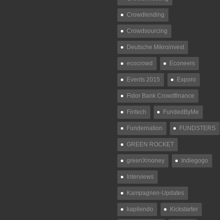
Crowdlending
Crowdsourcing
Deutsche Mikroinvest
ecocrowd
Econeers
Events 2015
Exporo
Fidor Bank Crowdfinance
Fintech
FundedByMe
Fundernation
FUNDSTERS
GREEN ROCKET
greenXmoney
Indiegogo
Interviews
Kampagnen-Updates
kapilendo
Kickstarter