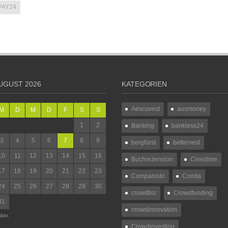
PAY24
UGUST 2026
KATEGORIEN
Aescuvest
auxmoney
M
D
M
D
F
S
S
1
2
Banking
bankless24
3
4
5
6
7
8
9
bergfürst
bettervest
10
11
12
13
14
15
16
Buchrezension
Cinedime
17
18
19
20
21
22
23
Companisto
Conda
24
25
26
27
28
29
30
crowdbiz
Crowdfunding
31
crowdinnovation
Nov.
Crowdinvesting