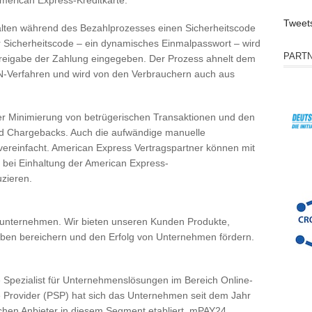
American Express-Kreditkarte.
Tweet
alten während des Bezahlprozesses einen Sicherheitscode
r Sicherheitscode – ein dynamisches Einmalpasswort – wird
PART
 Freigabe der Zahlung eingegeben. Der Prozess ahnelt dem
-Verfahren und wird von den Verbrauchern auch aus
n der Minimierung von betrügerischen Transaktionen und den
d Chargebacks. Auch die aufwändige manuelle
vereinfacht. American Express Vertragspartner können mit
 bei Einhaltung der American Express-
zieren.
ceunternehmen. Wir bieten unseren Kunden Produkte,
Leben bereichern und den Erfolg von Unternehmen fördern.
 Spezialist für Unternehmenslösungen im Bereich Online-
 Provider (PSP) hat sich das Unternehmen seit dem Jahr
schen Anbieter in diesem Segment etabliert. mPAY24