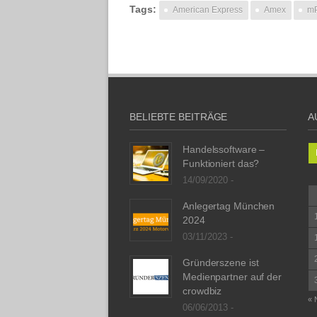
Tags:
American Express
Amex
m
BELIEBTE BEITRÄGE
A
Handelssoftware –
Funktioniert das?
14/09/2020 -
Anlegertag München
2024
03/11/2023 -
Gründerszene ist
Medienpartner auf der
crowdbiz
« 
06/06/2013 -