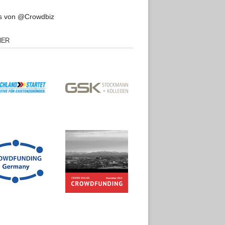
s von @Crowdbiz
NER