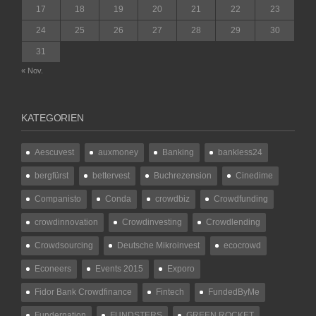
17
18
19
20
21
22
23
24
25
26
27
28
29
30
31
« Nov.
KATEGORIEN
Aescuvest
auxmoney
Banking
bankless24
bergfürst
bettervest
Buchrezension
Cinedime
Companisto
Conda
crowdbiz
Crowdfunding
crowdinnovation
Crowdinvesting
Crowdlending
Crowdsourcing
Deutsche Mikroinvest
ecocrowd
Econeers
Events 2015
Exporo
Fidor Bank Crowdfinance
Fintech
FundedByMe
Fundernation
FUNDSTERS
GREEN ROCKET