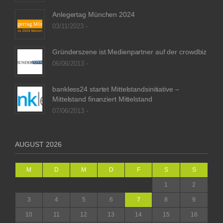
Anlegertag München 2024
03/11/2023 -
Gründerszene ist Medienpartner auf der crowdbiz
06/06/2013 -
bankless24 startet Mittelstandsinitiative –
Mittelstand finanziert Mittelstand
07/06/2013 -
AUGUST 2026
M
D
M
D
F
S
S
1
2
3
4
5
6
7
8
9
10
11
12
13
14
15
16