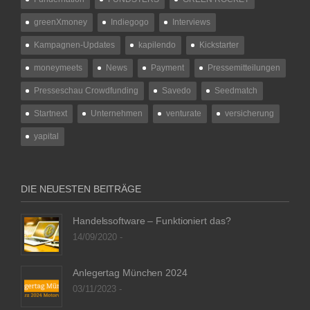
greenXmoney
Indiegogo
Interviews
Kampagnen-Updates
kapilendo
Kickstarter
moneymeets
News
Payment
Pressemitteilungen
Presseschau Crowdfunding
Savedo
Seedmatch
Startnext
Unternehmen
venturate
versicherung
yapital
DIE NEUESTEN BEITRÄGE
Handelssoftware – Funktioniert das?
14/09/2020 -
Anlegertag München 2024
03/11/2023 -