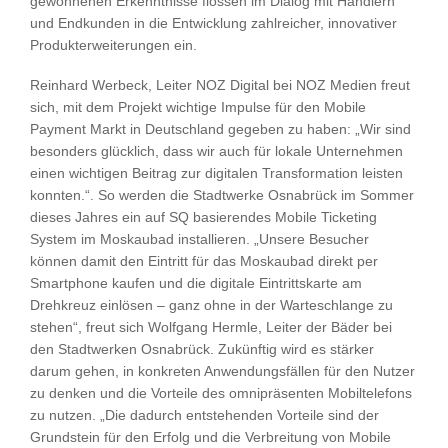
gewonnenen Erkenntnisse flossen im Dialog mit Händlern
und Endkunden in die Entwicklung zahlreicher, innovativer
Produkterweiterungen ein.
Reinhard Werbeck, Leiter NOZ Digital bei NOZ Medien freut
sich, mit dem Projekt wichtige Impulse für den Mobile
Payment Markt in Deutschland gegeben zu haben: „Wir sind
besonders glücklich, dass wir auch für lokale Unternehmen
einen wichtigen Beitrag zur digitalen Transformation leisten
konnten.“. So werden die Stadtwerke Osnabrück im Sommer
dieses Jahres ein auf SQ basierendes Mobile Ticketing
System im Moskaubad installieren. „Unsere Besucher
können damit den Eintritt für das Moskaubad direkt per
Smartphone kaufen und die digitale Eintrittskarte am
Drehkreuz einlösen – ganz ohne in der Warteschlange zu
stehen“, freut sich Wolfgang Hermle, Leiter der Bäder bei
den Stadtwerken Osnabrück. Zukünftig wird es stärker
darum gehen, in konkreten Anwendungsfällen für den Nutzer
zu denken und die Vorteile des omnipräsenten Mobiltelefons
zu nutzen. „Die dadurch entstehenden Vorteile sind der
Grundstein für den Erfolg und die Verbreitung von Mobile