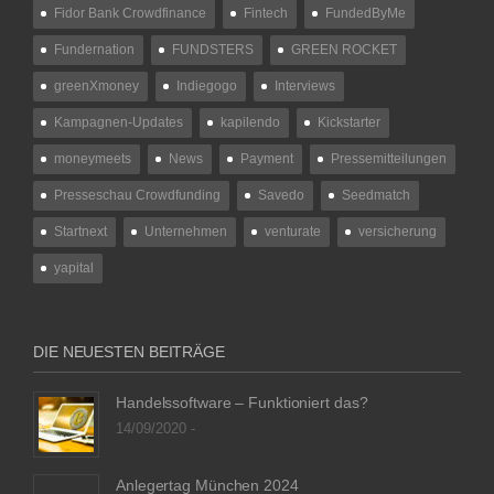
Fidor Bank Crowdfinance
Fintech
FundedByMe
Fundernation
FUNDSTERS
GREEN ROCKET
greenXmoney
Indiegogo
Interviews
Kampagnen-Updates
kapilendo
Kickstarter
moneymeets
News
Payment
Pressemitteilungen
Presseschau Crowdfunding
Savedo
Seedmatch
Startnext
Unternehmen
venturate
versicherung
yapital
DIE NEUESTEN BEITRÄGE
Handelssoftware – Funktioniert das?
14/09/2020 -
Anlegertag München 2024