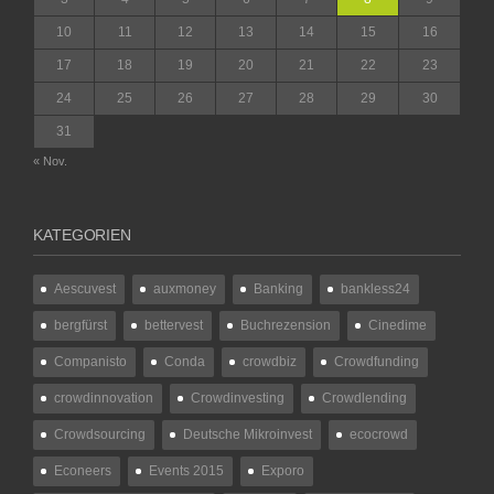
10
11
12
13
14
15
16
17
18
19
20
21
22
23
24
25
26
27
28
29
30
31
« Nov.
KATEGORIEN
Aescuvest
auxmoney
Banking
bankless24
bergfürst
bettervest
Buchrezension
Cinedime
Companisto
Conda
crowdbiz
Crowdfunding
crowdinnovation
Crowdinvesting
Crowdlending
Crowdsourcing
Deutsche Mikroinvest
ecocrowd
Econeers
Events 2015
Exporo