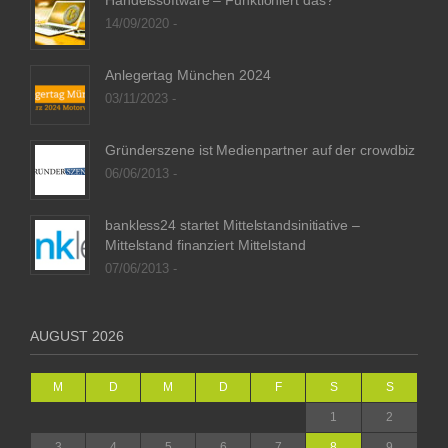
Handelssoftware – Funktioniert das?
14/09/2020 -
Anlegertag München 2024
03/11/2023 -
Gründerszene ist Medienpartner auf der crowdbiz
06/06/2013 -
bankless24 startet Mittelstandsinitiative –
Mittelstand finanziert Mittelstand
07/06/2013 -
AUGUST 2026
M
D
M
D
F
S
S
1
2
3
4
5
6
7
8
9