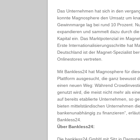
Das Unternehmen hat sich in den vergang
konnte Magnosphere den Umsatz um knapp
Gewinnmarge lag bei rund 10 Prozent. N
expandieren und sammelt dazu durch die
Kapital ein. Das Marktpotenzial im Magnet
Erste Internationalisierungsschritte hat M
Deutschland ist der Magnet-Spezialist ber
Onlinestores vertreten.
Mit Bankless24 hat Magnosphere für dies
Plattform ausgesucht, die ganz bewusst d
einen neuen Weg: Während Crowdinvestin
genutzt wird, die meist nicht mehr als ei
auf bereits etablierte Unternehmen, so g
bieten mittelständischen Unternehmen die
bankenunabhängig zu finanzieren“, erläute
Bankless24.
Über Bankless24:
Die bankless24 GmbH mit Sitz in Darmstad