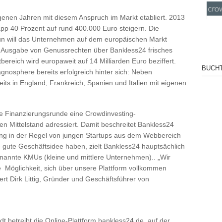
enen Jahren mit diesem Anspruch im Markt etabliert. 2013
 40 Prozent auf rund 400.000 Euro steigern. Die
un will das Unternehmen auf dem europäischen Markt
 Ausgabe von Genussrechten über Bankless24 frisches
bereich wird europaweit auf 14 Milliarden Euro beziffert.
BUCHT
agnosphere bereits erfolgreich hinter sich: Neben
eits in England, Frankreich, Spanien und Italien mit eigenen
e Finanzierungsrunde eine Crowdinvesting-
en Mittelstand adressiert. Damit beschreitet Bankless24
g in der Regel von jungen Startups aus dem Webbereich
ne gute Geschäftsidee haben, zielt Bankless24 hauptsächlich
enannte KMUs (kleine und mittlere Unternehmen).. „Wir
 Möglichkeit, sich über unsere Plattform vollkommen
rt Dirk Littig, Gründer und Geschäftsführer von
t betreibt die Online-Plattform bankless24.de, auf der