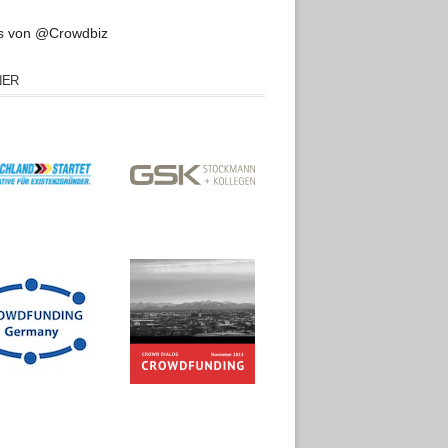
s von @Crowdbiz
NER