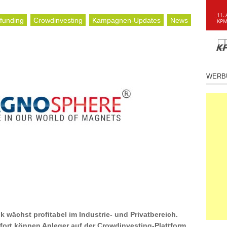
funding
Crowdinvesting
Kampagnen-Updates
News
WERB
k wächst profitabel im Industrie- und Privatbereich.
fort können Anleger auf der Crowdinvesting-Plattform