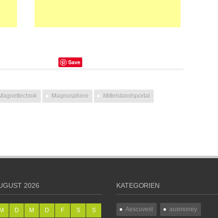
Save
Magnettechnik
Magnosphere
Mittelstandsportal
UGUST 2026
KATEGORIEN
Aescuvest
auxmoney
M
D
M
D
F
S
S