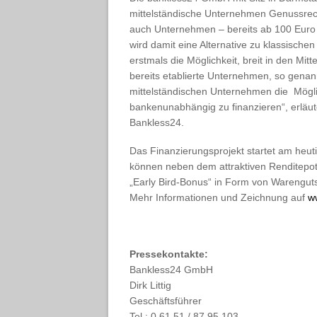
mittelständische Unternehmen Genussrech
auch Unternehmen – bereits ab 100 Euro i
wird damit eine Alternative zu klassische
erstmals die Möglichkeit, breit in den Mitt
bereits etablierte Unternehmen, so genan
mittelständischen Unternehmen die Mögli
bankenunabhängig zu finanzieren“, erläute
Bankless24.
Das Finanzierungsprojekt startet am heut
können neben dem attraktiven Renditepot
„Early Bird-Bonus“ in Form von Warenguts
Mehr Informationen und Zeichnung auf
w
Pressekontakte:
Bankless24 GmbH
Dirk Littig
Geschäftsführer
Tel.: 0 61 51 / 87 95 103