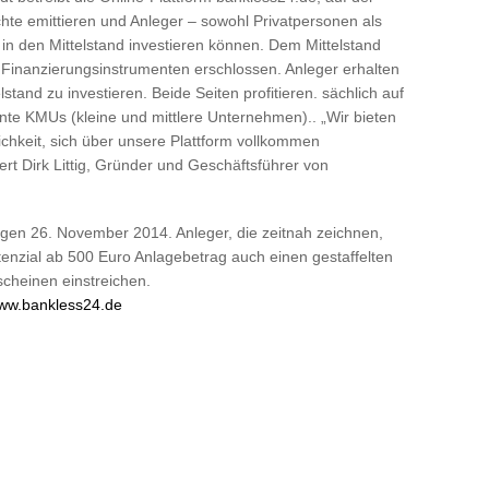
te emittieren und Anleger – sowohl Privatpersonen als
n den Mittelstand investieren können. Dem Mittelstand
n Finanzierungsinstrumenten erschlossen. Anleger erhalten
elstand zu investieren. Beide Seiten profitieren. sächlich auf
nte KMUs (kleine und mittlere Unternehmen).. „Wir bieten
chkeit, sich über unsere Plattform vollkommen
rt Dirk Littig, Gründer und Geschäftsführer von
igen 26. November 2014. Anleger, die zeitnah zeichnen,
enzial ab 500 Euro Anlagebetrag auch einen gestaffelten
cheinen einstreichen.
ww.bankless24.de