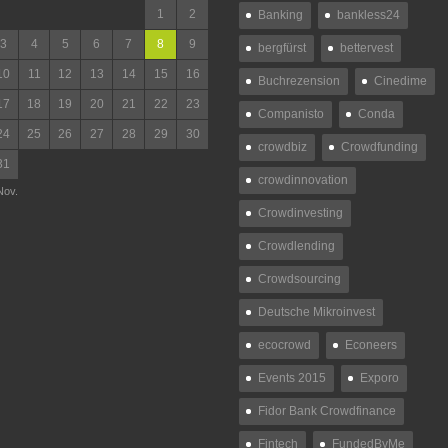
1
2
Banking
bankless24
3
4
5
6
7
8
9
bergfürst
bettervest
10
11
12
13
14
15
16
Buchrezension
Cinedime
17
18
19
20
21
22
23
Companisto
Conda
24
25
26
27
28
29
30
crowdbiz
Crowdfunding
31
crowdinnovation
Nov.
Crowdinvesting
Crowdlending
Crowdsourcing
Deutsche Mikroinvest
ecocrowd
Econeers
Events 2015
Exporo
Fidor Bank Crowdfinance
Fintech
FundedByMe