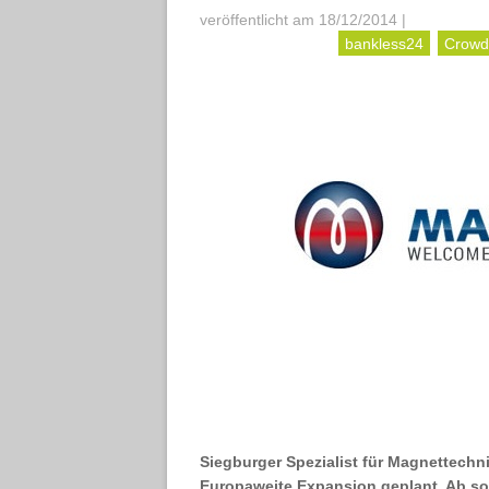
veröffentlicht am 18/12/2014
|
bankless24
Crowd
Siegburger Spezialist für Magnettechni
Europaweite Expansion
geplant. Ab so