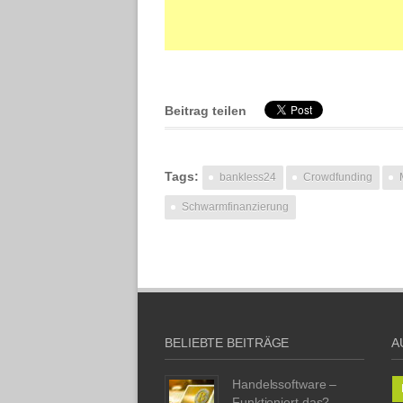
Beitrag teilen
Tags:
bankless24
Crowdfunding
Schwarmfinanzierung
BELIEBTE BEITRÄGE
A
Handelssoftware –
Funktioniert das?