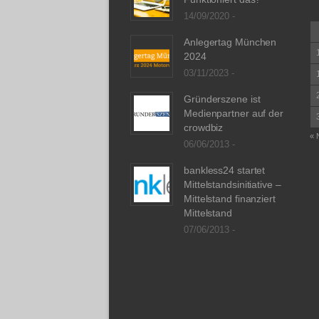
14/09/2020 -
Anlegertag München
2024
03/11/2023 -
Gründerszene ist
Medienpartner auf der
crowdbiz
« 
06/06/2013 -
bankless24 startet
Mittelstandsinitiative –
Mittelstand finanziert
Mittelstand
07/06/2013 -