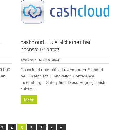
-
cashcloud – Die Sicherheit hat
höchste Priorität!
18/01/2016
-
Markus Nowak
-
50.000
Cashcloud unterstützt Luxemburger Standort
 ab
bei FinTech R&D Innovation Conference
Luxemburg – Safety first: Diese Regel gilt nicht
zuletzt…
Mehr
3
4
5
6
7
'
›
»