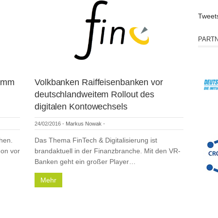
Tweet
PART
ramm
Volkbanken Raiffeisenbanken vor
deutschlandweitem Rollout des
digitalen Kontowechsels
24/02/2016
-
Markus Nowak
-
hen.
Das Thema FinTech & Digitalisierung ist
hon vor
brandaktuell in der Finanzbranche. Mit den VR-
Banken geht ein großer Player…
Mehr