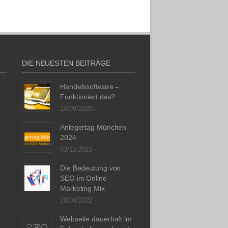
DIE NEUESTEN BEITRÄGE
Handelssoftware –
Funktioniert das?
14/09/2020 -
Anlegertag München
2024
03/11/2023 -
Die Bedeutung von
SEO im Online
Marketing Mix
20/04/2022 -
Webseite dauerhaft im