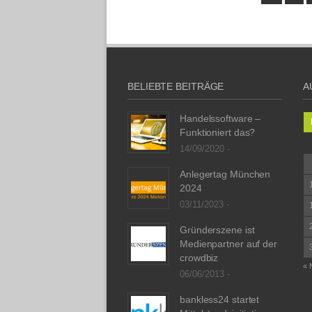
BELIEBTE BEITRÄGE
A
Handelssoftware –
Funktioniert das?
14/09/2020 -
Anlegertag München
2024
03/11/2023 -
Gründerszene ist
Medienpartner auf der
crowdbiz
« 
06/06/2013 -
bankless24 startet