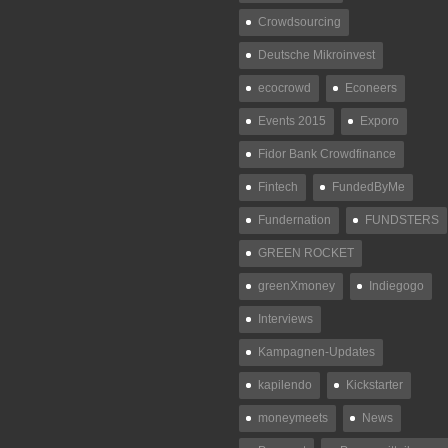
Crowdsourcing
Deutsche Mikroinvest
ecocrowd
Econeers
Events 2015
Exporo
Fidor Bank Crowdfinance
Fintech
FundedByMe
Fundernation
FUNDSTERS
GREEN ROCKET
greenXmoney
Indiegogo
Interviews
Kampagnen-Updates
kapilendo
Kickstarter
moneymeets
News