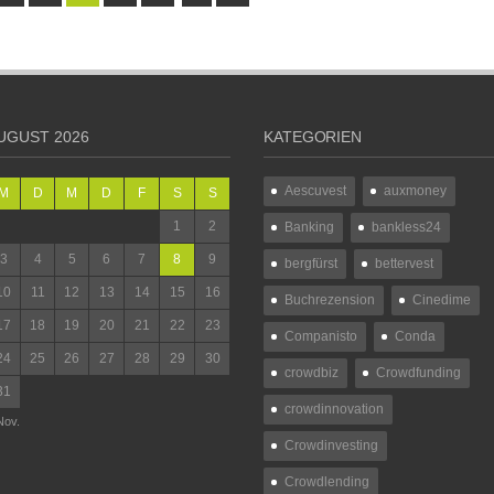
UGUST 2026
KATEGORIEN
Aescuvest
auxmoney
M
D
M
D
F
S
S
1
2
Banking
bankless24
3
4
5
6
7
8
9
bergfürst
bettervest
10
11
12
13
14
15
16
Buchrezension
Cinedime
17
18
19
20
21
22
23
Companisto
Conda
24
25
26
27
28
29
30
crowdbiz
Crowdfunding
31
crowdinnovation
Nov.
Crowdinvesting
Crowdlending