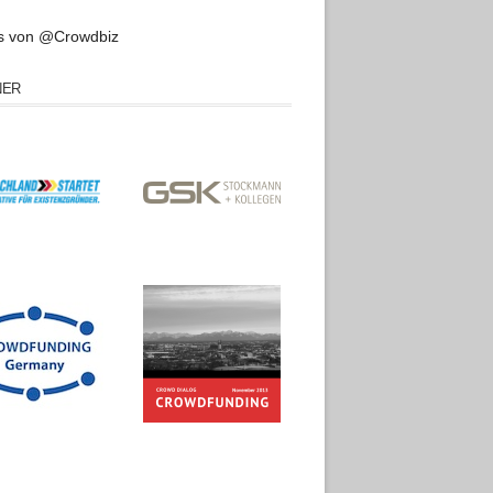
s von @Crowdbiz
NER