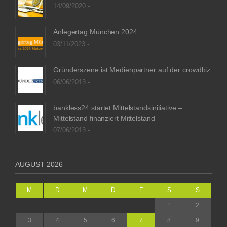
14/09/2020 -
Anlegertag München 2024
03/11/2023 -
Gründerszene ist Medienpartner auf der crowdbiz
06/06/2013 -
bankless24 startet Mittelstandsinitiative –
Mittelstand finanziert Mittelstand
07/06/2013 -
AUGUST 2026
M
D
M
D
F
S
S
1
2
3
4
5
6
7
8
9