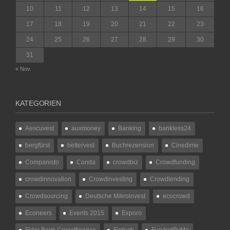
10
11
12
13
14
15
16
17
18
19
20
21
22
23
24
25
26
27
28
29
30
31
« Nov.
KATEGORIEN
Aescuvest
auxmoney
Banking
bankless24
bergfürst
bettervest
Buchrezension
Cinedime
Companisto
Conda
crowdbiz
Crowdfunding
crowdinnovation
Crowdinvesting
Crowdlending
Crowdsourcing
Deutsche Mikroinvest
ecocrowd
Econeers
Events 2015
Exporo
Fidor Bank Crowdfinance
Fintech
FundedByMe