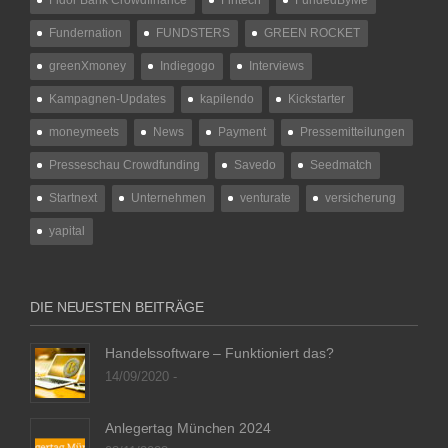
Fundernation
FUNDSTERS
GREEN ROCKET
greenXmoney
Indiegogo
Interviews
Kampagnen-Updates
kapilendo
Kickstarter
moneymeets
News
Payment
Pressemitteilungen
Presseschau Crowdfunding
Savedo
Seedmatch
Startnext
Unternehmen
venturate
versicherung
yapital
DIE NEUESTEN BEITRÄGE
Handelssoftware – Funktioniert das?
14/09/2020 -
Anlegertag München 2024