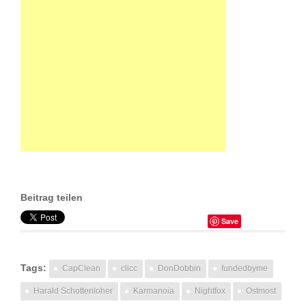
Beitrag teilen
Save
Tags:
CapClean
clicc
DonDobbin
fundedbyme
Harald Schottenloher
Karmanoia
Nightfox
Ostmost