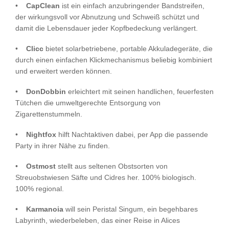
•
CapClean
ist ein einfach anzubringender Bandstreifen,
der wirkungsvoll vor Abnutzung und Schweiß schützt und
damit die Lebensdauer jeder Kopfbedeckung verlängert.
•
Clicc
bietet solarbetriebene, portable Akkuladegeräte, die
durch einen einfachen Klickmechanismus beliebig kombiniert
und erweitert werden können.
•
DonDobbin
erleichtert mit seinen handlichen, feuerfesten
Tütchen die umweltgerechte Entsorgung von
Zigarettenstummeln.
•
Nightfox
hilft Nachtaktiven dabei, per App die passende
Party in ihrer Nähe zu finden.
•
Ostmost
stellt aus seltenen Obstsorten von
Streuobstwiesen Säfte und Cidres her. 100% biologisch.
100% regional.
•
Karmanoia
will sein Peristal Singum, ein begehbares
Labyrinth, wiederbeleben, das einer Reise in Alices