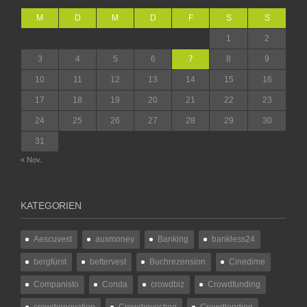
M
D
M
D
F
S
S
1
2
3
4
5
6
7
8
9
10
11
12
13
14
15
16
17
18
19
20
21
22
23
24
25
26
27
28
29
30
31
« Nov.
KATEGORIEN
Aescuvest
auxmoney
Banking
bankless24
bergfürst
bettervest
Buchrezension
Cinedime
Companisto
Conda
crowdbiz
Crowdfunding
crowdinnovation
Crowdinvesting
Crowdlending