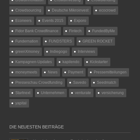
Crowdsourcing
Deutsche Mikroinvest
ecocrowd
Econeers
Events 2015
Exporo
Fidor Bank Crowdfinance
Fintech
FundedByMe
Fundernation
FUNDSTERS
GREEN ROCKET
greenXmoney
Indiegogo
Interviews
Kampagnen-Updates
kapilendo
Kickstarter
moneymeets
News
Payment
Pressemitteilungen
Presseschau Crowdfunding
Savedo
Seedmatch
Startnext
Unternehmen
venturate
versicherung
yapital
DIE NEUESTEN BEITRÄGE