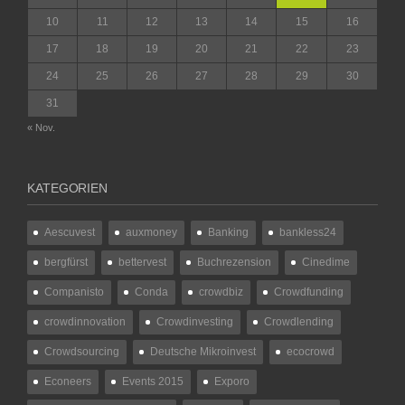
10
11
12
13
14
15
16
17
18
19
20
21
22
23
24
25
26
27
28
29
30
31
« Nov.
KATEGORIEN
Aescuvest
auxmoney
Banking
bankless24
bergfürst
bettervest
Buchrezension
Cinedime
Companisto
Conda
crowdbiz
Crowdfunding
crowdinnovation
Crowdinvesting
Crowdlending
Crowdsourcing
Deutsche Mikroinvest
ecocrowd
Econeers
Events 2015
Exporo