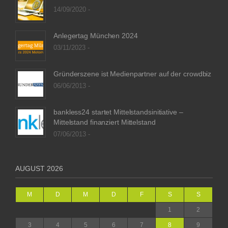
14/09/2020 -
Anlegertag München 2024
03/11/2023 -
Gründerszene ist Medienpartner auf der crowdbiz
06/06/2013 -
bankless24 startet Mittelstandsinitiative –
Mittelstand finanziert Mittelstand
07/06/2013 -
AUGUST 2026
M
D
M
D
F
S
S
1
2
3
4
5
6
7
8
9