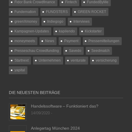
Fidor Bank Crowdfinance
Fintech
FundedByMe
Fundernation
FUNDSTERS
GREEN ROCKET
greenXmoney
Indiegogo
Interviews
Kampagnen-Updates
kapilendo
Kickstarter
moneymeets
News
Payment
Pressemitteilungen
Presseschau Crowdfunding
Savedo
Seedmatch
Startnext
Unternehmen
venturate
versicherung
yapital
DIE NEUESTEN BEITRÄGE
Handelssoftware – Funktioniert das?
14/09/2020 -
Anlegertag München 2024