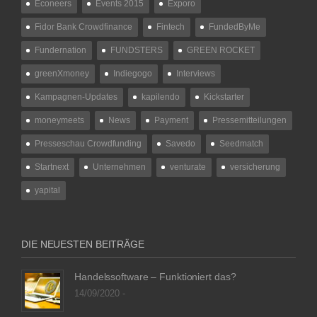
Econeers
Events 2015
Exporo
Fidor Bank Crowdfinance
Fintech
FundedByMe
Fundernation
FUNDSTERS
GREEN ROCKET
greenXmoney
Indiegogo
Interviews
Kampagnen-Updates
kapilendo
Kickstarter
moneymeets
News
Payment
Pressemitteilungen
Presseschau Crowdfunding
Savedo
Seedmatch
Startnext
Unternehmen
venturate
versicherung
yapital
DIE NEUESTEN BEITRÄGE
Handelssoftware – Funktioniert das?
14/09/2020 -