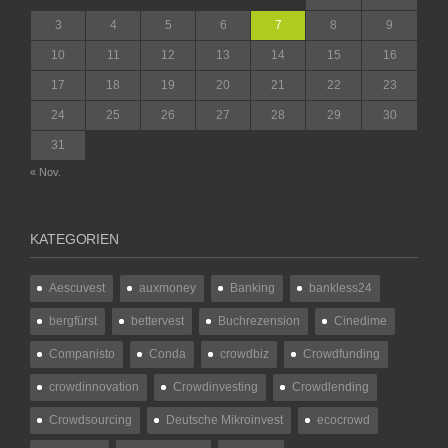
3
4
5
6
7
8
9
10
11
12
13
14
15
16
17
18
19
20
21
22
23
24
25
26
27
28
29
30
31
« Nov.
KATEGORIEN
Aescuvest
auxmoney
Banking
bankless24
bergfürst
bettervest
Buchrezension
Cinedime
Companisto
Conda
crowdbiz
Crowdfunding
crowdinnovation
Crowdinvesting
Crowdlending
Crowdsourcing
Deutsche Mikroinvest
ecocrowd