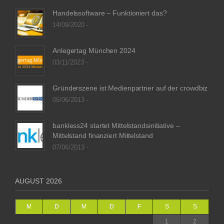
Handelssoftware – Funktioniert das?
14/09/2020 -
Anlegertag München 2024
03/11/2023 -
Gründerszene ist Medienpartner auf der crowdbiz
06/06/2013 -
bankless24 startet Mittelstandsinitiative –
Mittelstand finanziert Mittelstand
07/06/2013 -
AUGUST 2026
M
D
M
D
F
S
S
1
2