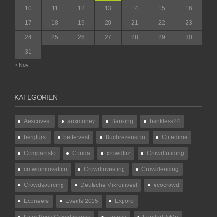
10
11
12
13
14
15
16
17
18
19
20
21
22
23
24
25
26
27
28
29
30
31
« Nov.
KATEGORIEN
Aescuvest
auxmoney
Banking
bankless24
bergfürst
bettervest
Buchrezension
Cinedime
Companisto
Conda
crowdbiz
Crowdfunding
crowdinnovation
Crowdinvesting
Crowdlending
Crowdsourcing
Deutsche Mikroinvest
ecocrowd
Econeers
Events 2015
Exporo
Fidor Bank Crowdfinance
Fintech
FundedByMe