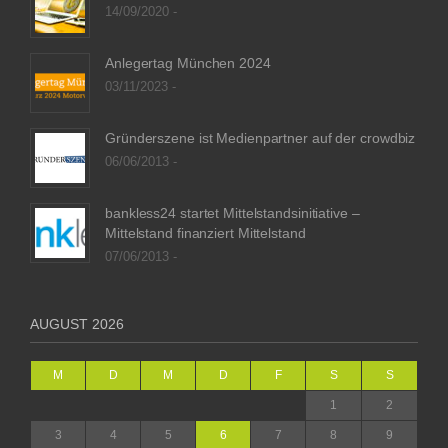
14/09/2020 -
Anlegertag München 2024
03/11/2023 -
Gründerszene ist Medienpartner auf der crowdbiz
06/06/2013 -
bankless24 startet Mittelstandsinitiative –
Mittelstand finanziert Mittelstand
07/06/2013 -
AUGUST 2026
M
D
M
D
F
S
S
1
2
3
4
5
6
7
8
9