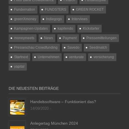
Fundernation
FUNDSTERS
GREEN ROCKET
greenXmoney
Indiegogo
Interviews
Kampagnen-Updates
kapilendo
Kickstarter
moneymeets
News
Payment
Pressemitteilungen
Presseschau Crowdfunding
Savedo
Seedmatch
Startnext
Unternehmen
venturate
versicherung
yapital
DIE NEUESTEN BEITRÄGE
Handelssoftware – Funktioniert das?
14/09/2020 -
Anlegertag München 2024