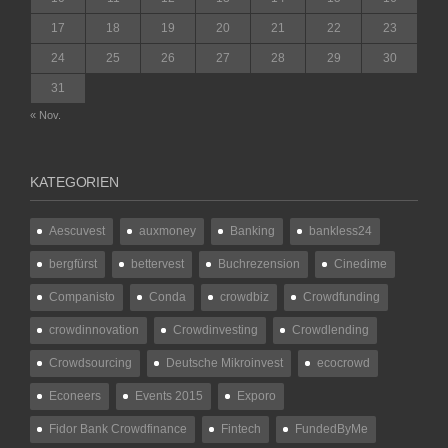
17
18
19
20
21
22
23
24
25
26
27
28
29
30
31
« Nov.
KATEGORIEN
Aescuvest
auxmoney
Banking
bankless24
bergfürst
bettervest
Buchrezension
Cinedime
Companisto
Conda
crowdbiz
Crowdfunding
crowdinnovation
Crowdinvesting
Crowdlending
Crowdsourcing
Deutsche Mikroinvest
ecocrowd
Econeers
Events 2015
Exporo
Fidor Bank Crowdfinance
Fintech
FundedByMe