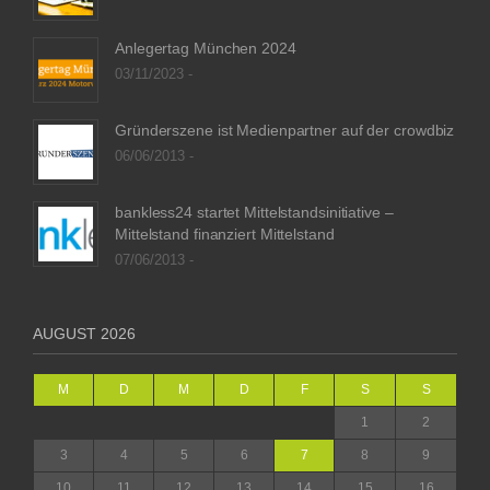
Anlegertag München 2024
03/11/2023 -
Gründerszene ist Medienpartner auf der crowdbiz
06/06/2013 -
bankless24 startet Mittelstandsinitiative –
Mittelstand finanziert Mittelstand
07/06/2013 -
AUGUST 2026
M
D
M
D
F
S
S
1
2
3
4
5
6
7
8
9
10
11
12
13
14
15
16