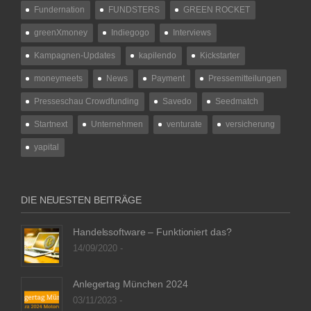
Fundernation
FUNDSTERS
GREEN ROCKET
greenXmoney
Indiegogo
Interviews
Kampagnen-Updates
kapilendo
Kickstarter
moneymeets
News
Payment
Pressemitteilungen
Presseschau Crowdfunding
Savedo
Seedmatch
Startnext
Unternehmen
venturate
versicherung
yapital
DIE NEUESTEN BEITRÄGE
Handelssoftware – Funktioniert das?
14/09/2020 -
Anlegertag München 2024
03/11/2023 -