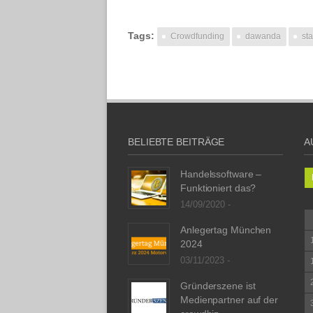
Tags:
Crowdfunding
dawanda
sta
BELIEBTE BEITRÄGE
A
Handelssoftware –
Funktioniert das?
14/09/2020 -
Anlegertag München
2024
03/11/2023 -
Gründerszene ist
Medienpartner auf der