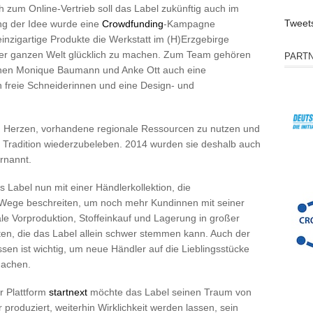
ch zum Online-Vertrieb soll das Label zukünftig auch im
Tweet
ung der Idee wurde eine
Crowdfunding
-Kampagne
einzigartige Produkte die Werkstatt im (H)Erzgebirge
der ganzen Welt glücklich zu machen. Zum Team gehören
PART
nnen Monique Baumann und Anke Ott auch eine
en freie Schneiderinnen und eine Design- und
m Herzen, vorhandene regionale Ressourcen zu nutzen und
n Tradition wiederzubeleben. 2014 wurden sie deshalb auch
ernannt.
 Label nun mit einer Händlerkollektion, die
ue Wege beschreiten, um noch mehr Kundinnen mit seiner
le Vorproduktion, Stoffeinkauf und Lagerung in großer
ten, die das Label allein schwer stemmen kann. Auch der
sen ist wichtig, um neue Händler auf die Lieblingsstücke
machen.
r Plattform
startnext
möchte das Label seinen Traum von
produziert, weiterhin Wirklichkeit werden lassen, sein