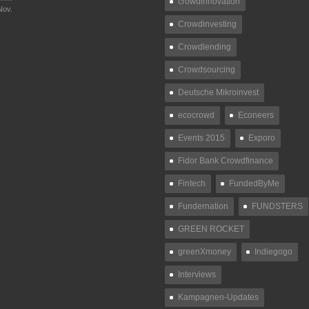
crowdinnovation
Nov.
Crowdinvesting
Crowdlending
Crowdsourcing
Deutsche Mikroinvest
ecocrowd
Econeers
Events 2015
Exporo
Fidor Bank Crowdfinance
Fintech
FundedByMe
Fundernation
FUNDSTERS
GREEN ROCKET
greenXmoney
Indiegogo
Interviews
Kampagnen-Updates