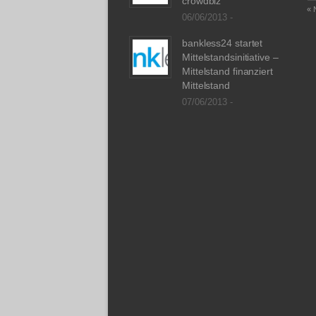
crowdbiz
« 
06/06/2013 -
bankless24 startet
Mittelstandsinitiative –
Mittelstand finanziert
Mittelstand
07/06/2013 -