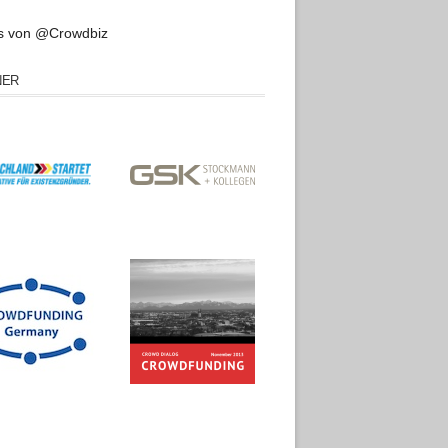
s von @Crowdbiz
NER