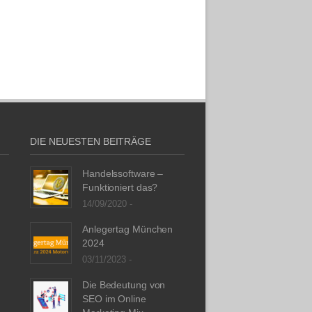
DIE NEUESTEN BEITRÄGE
Handelssoftware –
Funktioniert das?
14/09/2020 -
Anlegertag München
2024
03/11/2023 -
Die Bedeutung von
SEO im Online