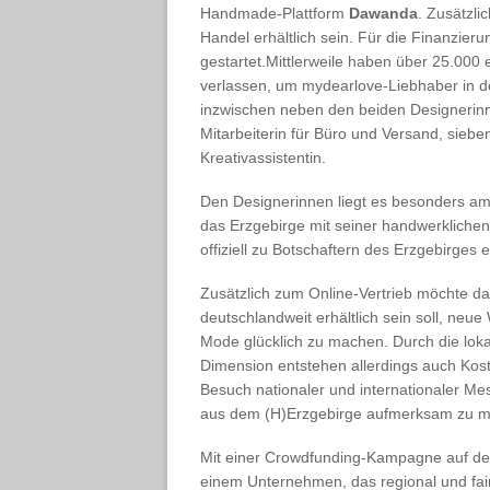
Handmade-Plattform
Dawanda
. Zusätzli
Handel erhältlich sein. Für die Finanzier
gestartet.Mittlerweile haben über 25.000 
verlassen, um mydearlove-Liebhaber in 
inzwischen neben den beiden Designeri
Mitarbeiterin für Büro und Versand, sieb
Kreativassistentin.
Den Designerinnen liegt es besonders a
das Erzgebirge mit seiner handwerkliche
offiziell zu Botschaftern des Erzgebirges 
Zusätzlich zum Online-Vertrieb möchte das
deutschlandweit erhältlich sein soll, ne
Mode glücklich zu machen. Durch die loka
Dimension entstehen allerdings auch Kos
Besuch nationaler und internationaler Mes
aus dem (H)Erzgebirge aufmerksam zu 
Mit einer Crowdfunding-Kampagne auf de
einem Unternehmen, das regional und fair 