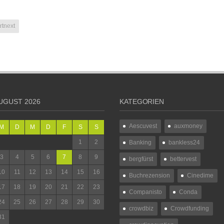
rtnext
UGUST 2026
KATEGORIEN
Aescuvest
auxmoney
M
D
M
D
F
S
S
1
2
Banking
bankless24
3
4
5
6
7
8
9
bergfürst
bettervest
10
11
12
13
14
15
16
Buchrezension
Cinedime
17
18
19
20
21
22
23
Companisto
Conda
24
25
26
27
28
29
30
crowdbiz
Crowdfunding
31