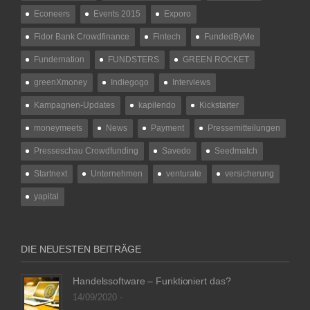
Econeers
Events 2015
Exporo
Fidor Bank Crowdfinance
Fintech
FundedByMe
Fundernation
FUNDSTERS
GREEN ROCKET
greenXmoney
Indiegogo
Interviews
Kampagnen-Updates
kapilendo
Kickstarter
moneymeets
News
Payment
Pressemitteilungen
Presseschau Crowdfunding
Savedo
Seedmatch
Startnext
Unternehmen
venturate
versicherung
yapital
DIE NEUESTEN BEITRÄGE
Handelssoftware – Funktioniert das?
14/09/2020 -