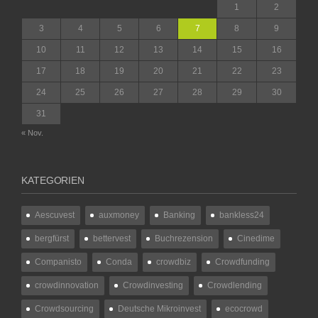
1
2
3
4
5
6
7
8
9
10
11
12
13
14
15
16
17
18
19
20
21
22
23
24
25
26
27
28
29
30
31
« Nov.
KATEGORIEN
Aescuvest
auxmoney
Banking
bankless24
bergfürst
bettervest
Buchrezension
Cinedime
Companisto
Conda
crowdbiz
Crowdfunding
crowdinnovation
Crowdinvesting
Crowdlending
Crowdsourcing
Deutsche Mikroinvest
ecocrowd