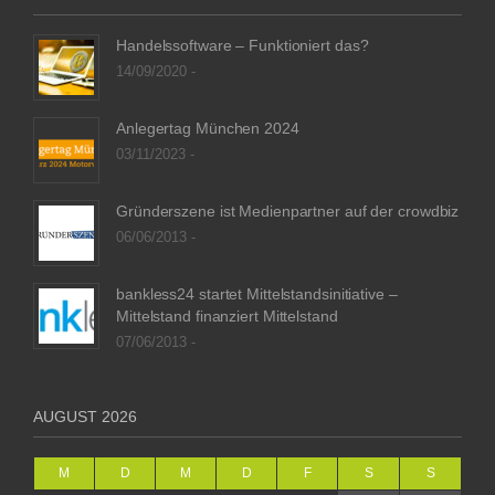
Handelssoftware – Funktioniert das?
14/09/2020 -
Anlegertag München 2024
03/11/2023 -
Gründerszene ist Medienpartner auf der crowdbiz
06/06/2013 -
bankless24 startet Mittelstandsinitiative –
Mittelstand finanziert Mittelstand
07/06/2013 -
AUGUST 2026
M
D
M
D
F
S
S