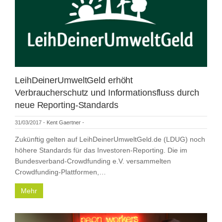
LeihDeinerUmweltGeld erhöht
Verbraucherschutz und Informationsfluss durch
neue Reporting-Standards
31/03/2017
-
Kent Gaertner
-
Zukünftig gelten auf LeihDeinerUmweltGeld.de (LDUG) noch
höhere Standards für das Investoren-Reporting. Die im
Bundesverband-Crowdfunding e.V. versammelten
Crowdfunding-Plattformen,…
Mehr