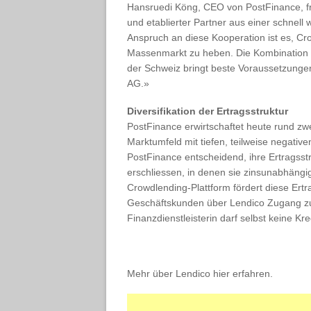
Hansruedi Köng, CEO von PostFinance, freu
und etablierter Partner aus einer schne
Anspruch an diese Kooperation ist es, Cr
Massenmarkt zu heben. Die Kombination d
der Schweiz bringt beste Voraussetzungen
AG.»
Diversifikation der Ertragsstruktur
PostFinance erwirtschaftet heute rund zwei
Marktumfeld mit tiefen, teilweise negativen
PostFinance entscheidend, ihre Ertragsstr
erschliessen, in denen sie zinsunabhängi
Crowdlending-Plattform fördert diese Ertra
Geschäftskunden über Lendico Zugang zu
Finanzdienstleisterin darf selbst keine Kr
Mehr über Lendico hier erfahren.