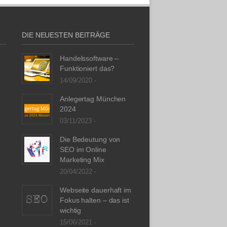
DIE NEUESTEN BEITRÄGE
Handelssoftware –
Funktioniert das?
14/09/2020 -
Anlegertag München
2024
03/11/2023 -
Die Bedeutung von
SEO im Online
Marketing Mix
20/04/2022 -
Webseite dauerhaft im
Fokus halten – das ist
wichtig
15/06/2021 -