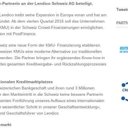
e-Partnerin an der Lendico Schweiz AG beteiligt.
Tweet
 Lendico treibt seine Expansion in Europa voran und hat am
ründet. Ab dem vierten Quartal 2016 soll das Unternehmen
PART
(KMU) in der Schweiz Crowd-Finanzierungen ermöglichen.
tion mit PostFinance.
weiz eine neue Form der KMU- Finanzierung etablieren.
hweizer KMUs eine moderne Alternative zur traditionellen
werden. Die Partner bringen ihr ergänzendes Know-how in
des gesamten Kreditvergabe- und Rückzahlungsprozesses
tionalen Kreditmarktplatzes
weizerischen Bankgeschäft und ihren rund 3 Millionen
den Markteintritt in die Schweiz keine bessere Partnerin
quenten Fortführung unseres Aufbaus eines internationalen
n wesentlicher Schritt in unserer Geschäftsentwicklung»,
 und Geschäftsführer von Lendico.
nmarkt