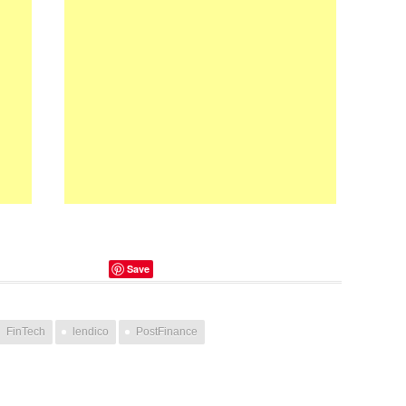
Save
FinTech
lendico
PostFinance