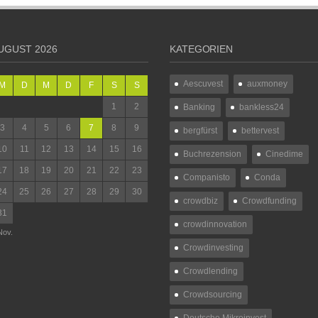
UGUST 2026
KATEGORIEN
Aescuvest
auxmoney
M
D
M
D
F
S
S
1
2
Banking
bankless24
3
4
5
6
7
8
9
bergfürst
bettervest
10
11
12
13
14
15
16
Buchrezension
Cinedime
17
18
19
20
21
22
23
Companisto
Conda
24
25
26
27
28
29
30
crowdbiz
Crowdfunding
31
crowdinnovation
Nov.
Crowdinvesting
Crowdlending
Crowdsourcing