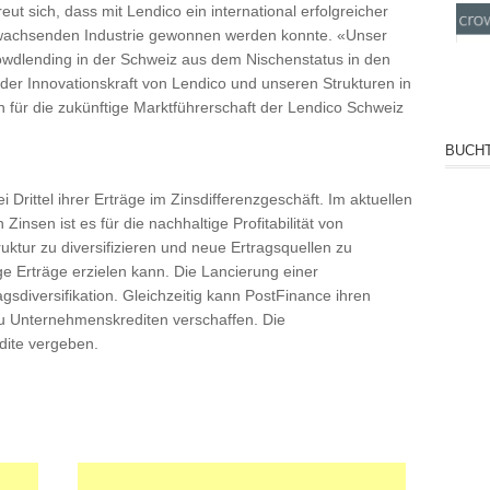
t sich, dass mit Lendico ein international erfolgreicher
ll wachsenden Industrie gewonnen werden konnte. «Unser
owdlending in der Schweiz aus dem Nischenstatus in den
er Innovationskraft von Lendico und unseren Strukturen in
 für die zukünftige Marktführerschaft der Lendico Schweiz
BUCHT
 Drittel ihrer Erträge im Zinsdifferenzgeschäft. Im aktuellen
 Zinsen ist es für die nachhaltige Profitabilität von
uktur zu diversifizieren und neue Ertragsquellen zu
ge Erträge erzielen kann. Die Lancierung einer
gsdiversifikation. Gleichzeitig kann PostFinance ihren
 Unternehmenskrediten verschaffen. Die
edite vergeben.