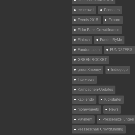
Deutsche Mikroinvest
ecocrowd
Econeers
Events 2015
Exporo
Fidor Bank Crowdfinance
Fintech
FundedByMe
Fundernation
FUNDSTERS
GREEN ROCKET
greenXmoney
Indiegogo
Interviews
Kampagnen-Updates
kapilendo
Kickstarter
moneymeets
News
Payment
Pressemitteilungen
Presseschau Crowdfunding