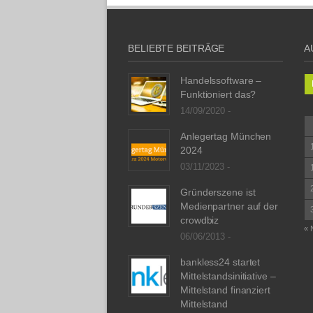
BELIEBTE BEITRÄGE
A
Handelssoftware –
Funktioniert das?
14/09/2020 -
Anlegertag München
2024
03/11/2023 -
Gründerszene ist
Medienpartner auf der
crowdbiz
« 
06/06/2013 -
bankless24 startet
Mittelstandsinitiative –
Mittelstand finanziert
Mittelstand