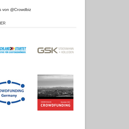
s von @Crowdbiz
NER