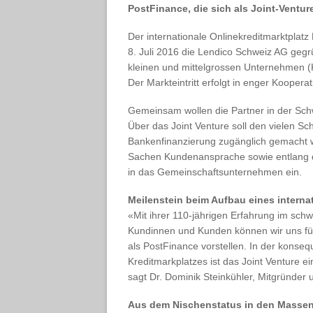
PostFinance, die sich als Joint-Ventur
Der internationale Onlinekreditmarktplatz
8. Juli 2016 die Lendico Schweiz AG geg
kleinen und mittelgrossen Unternehmen 
Der Markteintritt erfolgt in enger Koopera
Gemeinsam wollen die Partner in der Sch
Über das Joint Venture soll den vielen Sc
Bankenfinanzierung zugänglich gemacht 
Sachen Kundenansprache sowie entlang 
in das Gemeinschaftsunternehmen ein.
Meilenstein beim Aufbau eines interna
«Mit ihrer 110-jährigen Erfahrung im sch
Kundinnen und Kunden können wir uns für 
als PostFinance vorstellen. In der konse
Kreditmarkplatzes ist das Joint Venture ei
sagt Dr. Dominik Steinkühler, Mitgründer
Aus dem Nischenstatus in den Masse