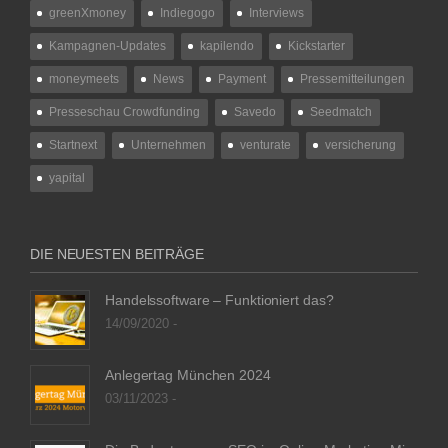
greenXmoney
Indiegogo
Interviews
Kampagnen-Updates
kapilendo
Kickstarter
moneymeets
News
Payment
Pressemitteilungen
Presseschau Crowdfunding
Savedo
Seedmatch
Startnext
Unternehmen
venturate
versicherung
yapital
DIE NEUESTEN BEITRÄGE
Handelssoftware – Funktioniert das?
14/09/2020 -
Anlegertag München 2024
03/11/2023 -