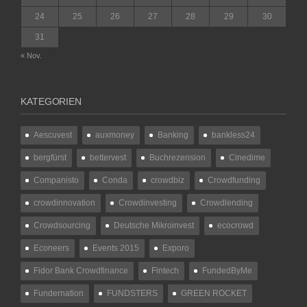
24
25
26
27
28
29
30
31
« Nov.
KATEGORIEN
Aescuvest
auxmoney
Banking
bankless24
bergfürst
bettervest
Buchrezension
Cinedime
Companisto
Conda
crowdbiz
Crowdfunding
crowdinnovation
Crowdinvesting
Crowdlending
Crowdsourcing
Deutsche Mikroinvest
ecocrowd
Econeers
Events 2015
Exporo
Fidor Bank Crowdfinance
Fintech
FundedByMe
Fundernation
FUNDSTERS
GREEN ROCKET