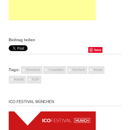
Beitrag teilen
Save
Tags:
Bondora
Crowdbiz
FinTech
Kredi
Kredit
P2P
ICO FESTIVAL MÜNCHEN