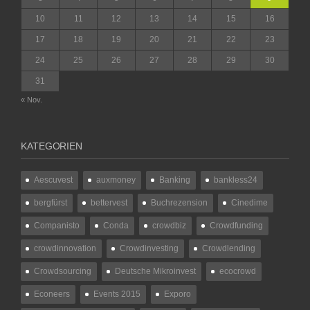
10
11
12
13
14
15
16
17
18
19
20
21
22
23
24
25
26
27
28
29
30
31
« Nov.
KATEGORIEN
Aescuvest
auxmoney
Banking
bankless24
bergfürst
bettervest
Buchrezension
Cinedime
Companisto
Conda
crowdbiz
Crowdfunding
crowdinnovation
Crowdinvesting
Crowdlending
Crowdsourcing
Deutsche Mikroinvest
ecocrowd
Econeers
Events 2015
Exporo