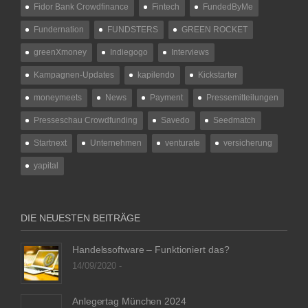
Fidor Bank Crowdfinance
Fintech
FundedByMe
Fundernation
FUNDSTERS
GREEN ROCKET
greenXmoney
Indiegogo
Interviews
Kampagnen-Updates
kapilendo
Kickstarter
moneymeets
News
Payment
Pressemitteilungen
Presseschau Crowdfunding
Savedo
Seedmatch
Startnext
Unternehmen
venturate
versicherung
yapital
DIE NEUESTEN BEITRÄGE
Handelssoftware – Funktioniert das?
14/09/2020 -
Anlegertag München 2024