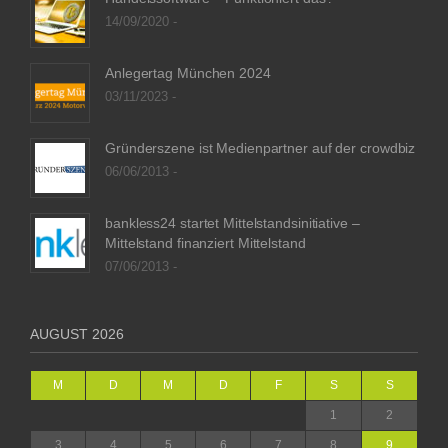
14/09/2020 -
Anlegertag München 2024
03/11/2023 -
Gründerszene ist Medienpartner auf der crowdbiz
06/06/2013 -
bankless24 startet Mittelstandsinitiative –
Mittelstand finanziert Mittelstand
07/06/2013 -
AUGUST 2026
M
D
M
D
F
S
S
1
2
3
4
5
6
7
8
9