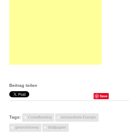
Beitrag teilen
Save
Tags:
Crowdfunding
erneuerbare Energie
greenXmoney
Wattpapier