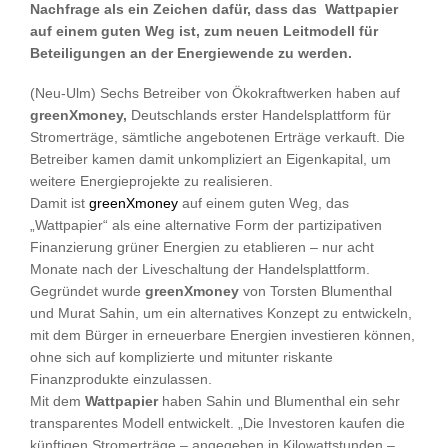
Nachfrage als ein Zeichen dafür, dass das Wattpapier
auf einem guten Weg ist, zum neuen Leitmodell für
Beteiligungen an der Energiewende zu werden.
(Neu-Ulm) Sechs Betreiber von Ökokraftwerken haben auf
greenXmoney,
Deutschlands erster Handelsplattform für
Stromerträge, sämtliche angebotenen Erträge verkauft. Die
Betreiber kamen damit unkompliziert an Eigenkapital, um
weitere Energieprojekte zu realisieren.
Damit ist
greenXmoney
auf einem guten Weg, das
„Wattpapier“ als eine alternative Form der partizipativen
Finanzierung grüner Energien zu etablieren – nur acht
Monate nach der Liveschaltung der Handelsplattform.
Gegründet wurde
greenXmoney
von Torsten Blumenthal
und Murat Sahin, um ein alternatives Konzept zu entwickeln,
mit dem Bürger in erneuerbare Energien investieren können,
ohne sich auf komplizierte und mitunter riskante
Finanzprodukte einzulassen.
Mit dem
Wattpapier
haben Sahin und Blumenthal ein sehr
transparentes Modell entwickelt. „Die Investoren kaufen die
künftigen Stromerträge – angegeben in Kilowattstunden –