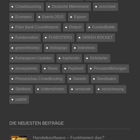
Crowdsourcing
Deutsche Mikroinvest
ecocrowd
Econeers
Events 2015
Exporo
Fidor Bank Crowdfinance
Fintech
FundedByMe
Fundernation
FUNDSTERS
GREEN ROCKET
greenXmoney
Indiegogo
Interviews
Kampagnen-Updates
kapilendo
Kickstarter
moneymeets
News
Payment
Pressemitteilungen
Presseschau Crowdfunding
Savedo
Seedmatch
Startnext
Unternehmen
venturate
versicherung
yapital
DIE NEUESTEN BEITRÄGE
Handelssoftware – Funktioniert das?