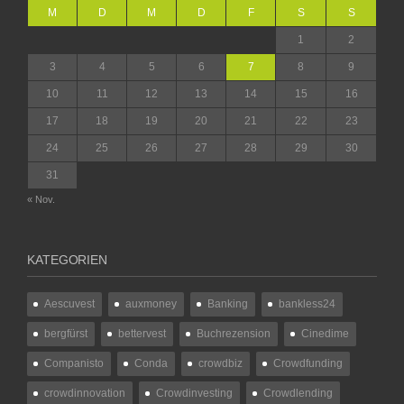
M
D
M
D
F
S
S
1
2
3
4
5
6
7
8
9
10
11
12
13
14
15
16
17
18
19
20
21
22
23
24
25
26
27
28
29
30
31
« Nov.
KATEGORIEN
Aescuvest
auxmoney
Banking
bankless24
bergfürst
bettervest
Buchrezension
Cinedime
Companisto
Conda
crowdbiz
Crowdfunding
crowdinnovation
Crowdinvesting
Crowdlending