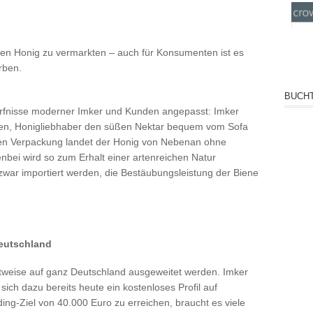
ren Honig zu vermarkten – auch für Konsumenten ist es
rben.
BUCHT
rfnisse moderner Imker und Kunden angepasst: Imker
ten, Honigliebhaber den süßen Nektar bequem vom Sofa
ten Verpackung landet der Honig von Nebenan ohne
bei wird so zum Erhalt einer artenreichen Natur
zwar importiert werden, die Bestäubungsleistung der Biene
eutschland
ittweise auf ganz Deutschland ausgeweitet werden. Imker
ich dazu bereits heute ein kostenloses Profil auf
ng-Ziel von 40.000 Euro zu erreichen, braucht es viele