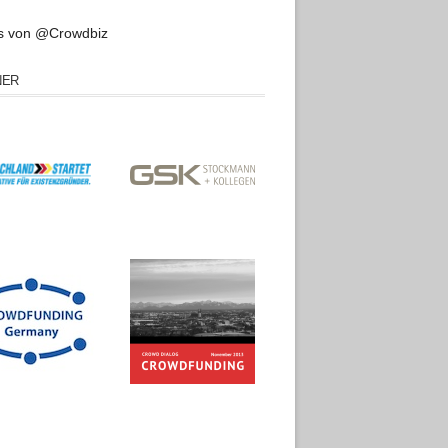
s von @Crowdbiz
NER