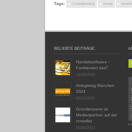
Tags:
Crowdfunding
honig
nearB
BELIEBTE BEITRÄGE
A
Handelssoftware –
Funktioniert das?
14/09/2020 -
Anlegertag München
2024
03/11/2023 -
Gründerszene ist
Medienpartner auf der
crowdbiz
« 
06/06/2013 -