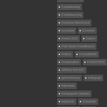
Crowdlending
Crowdsourcing
Deutsche Mikroinvest
ecocrowd
Econeers
Events 2015
Exporo
Fidor Bank Crowdfinance
Fintech
FundedByMe
Fundernation
FUNDSTERS
GREEN ROCKET
greenXmoney
Indiegogo
Interviews
Kampagnen-Updates
kapilendo
Kickstarter