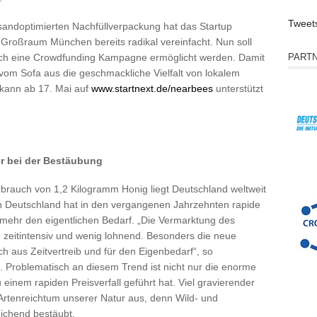
Tweet
sandoptimierten Nachfüllverpackung hat das Startup
Großraum München bereits radikal vereinfacht. Nun soll
rch eine Crowdfunding Kampagne ermöglicht werden. Damit
PART
om Sofa aus die geschmackliche Vielfalt von lokalem
kann ab 17. Mai auf
www.startnext.de/nearbees
unterstützt
er bei der Bestäubung
rbrauch von 1,2 Kilogramm Honig liegt Deutschland weltweit
in Deutschland hat in den vergangenen Jahrzehnten rapide
ehr den eigentlichen Bedarf. „Die Vermarktung des
zu zeitintensiv und wenig lohnend. Besonders die neue
h aus Zeitvertreib und für den Eigenbedarf“, so
t. Problematisch an diesem Trend ist nicht nur die enorme
 einem rapiden Preisverfall geführt hat. Viel gravierender
 Artenreichtum unserer Natur aus, denn Wild- und
ichend bestäubt.