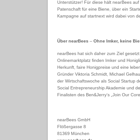
Unterstützer! Für diese hält nearBees auf 
Patenschaft für eine Biene, über ein Star
Kampagne auf startnext wird dabei von de
Über nearBees
–
Ohne Imker, keine Bi
nearBees hat sich daher zum Ziel gesetzt
Onlinemarktplatz finden Imker und Honig
Herkunft, faire Honigpreise und eine leb
Gründer Viktoria Schmidt, Michael Gelha
der Wirtschaftswoche als Social Startup d
Social Entrepreneurship Akademie und de
Finalisten des Ben&Jerry‘s „Join Our Cor
nearBees GmbH
Flößergasse 8
81369 München