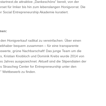
startnext.de attraktive „Dankeschöns“ bereit, von der
terset für Imker bis hin zum lebenslangen Honigvorrat. Die
r Social Entrepreneurship Akademie kuratiert.
enen:
 den Honigverkauf radikal zu vereinfachen. Über einen
liebhaber bequem zusammen – für eine transparente
enswerte, grüne Nachbarschaft! Das junge Team um die
us, Kristian Knobloch und Dominik Krebs wurde 2014 von
es Jahres ausgezeichnet. Aktuell sind die Stipendiaten der
s Strascheg Center for Entrepreneurship unter den
e“ Wettbewerb zu finden.