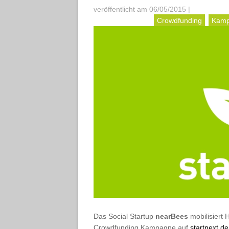
veröffentlicht am 06/05/2015
|
Crowdfunding
Kamp
Das Social Startup
nearBees
mobilisiert 
Crowdfunding Kampagne auf
startnext.de