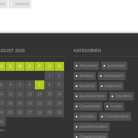
ees
startnext
UGUST 2026
KATEGORIEN
Aescuvest
auxmoney
M
D
M
D
F
S
S
1
2
Banking
bankless24
3
4
5
6
7
8
9
bergfürst
bettervest
10
11
12
13
14
15
16
Buchrezension
Cinedime
17
18
19
20
21
22
23
Companisto
Conda
24
25
26
27
28
29
30
crowdbiz
Crowdfunding
31
crowdinnovation
Nov.
Crowdinvesting