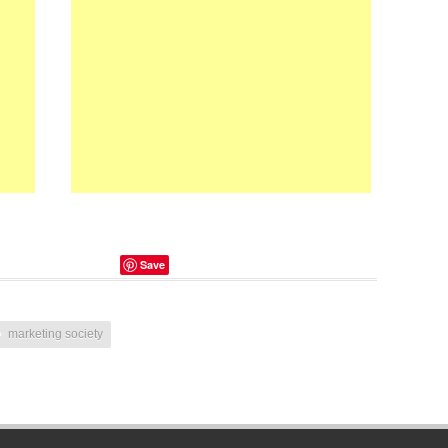
Save
marketing society