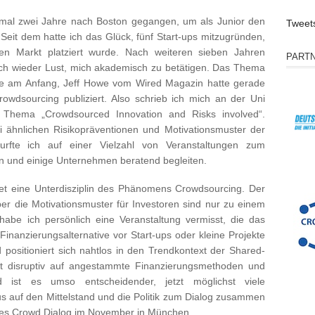
nmal zwei Jahre nach Boston gegangen, um als Junior den
Tweet
eit dem hatte ich das Glück, fünf Start-ups mitzugründen,
 Markt platziert wurde. Nach weiteren sieben Jahren
PART
ich wieder Lust, mich akademisch zu betätigen. Das Thema
e am Anfang, Jeff Howe vom Wired Magazin hatte gerade
dsourcing publiziert. Also schrieb ich mich an der Uni
 Thema „Crowdsourced Innovation and Risks involved“.
i ähnlichen Risikopräventionen und Motivationsmuster der
urfte ich auf einer Vielzahl von Veranstaltungen zum
 und einige Unternehmen beratend begleiten.
htet eine Unterdisziplin des Phänomens Crowdsourcing. Der
aber die Motivationsmuster für Investoren sind nur zu einem
habe ich persönlich eine Veranstaltung vermisst, die das
Finanzierungsalternative vor Start-ups oder kleine Projekte
d positioniert sich nahtlos in den Trendkontext der Shared-
t disruptiv auf angestammte Finanzierungsmethoden und
 ist es umso entscheidender, jetzt möglichst viele
 auf den Mittelstand und die Politik zum Dialog zusammen
 des Crowd Dialog im November in München.