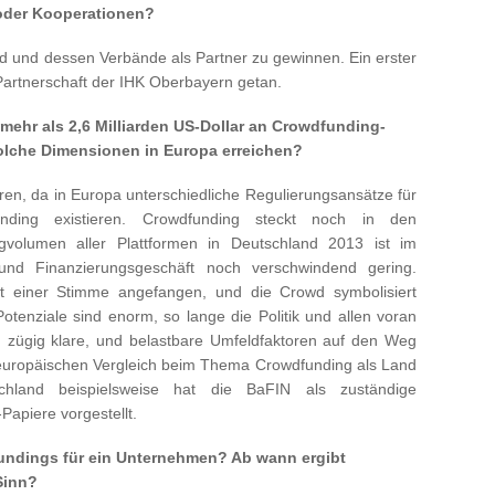
 oder Kooperationen?
d und dessen Verbände als Partner zu gewinnen. Ein erster
n Partnerschaft der IHK Oberbayern getan.
 mehr als 2,6 Milliarden US-Dollar an Crowdfunding-
olche Dimensionen in Europa erreichen?
eren, da in Europa unterschiedliche Regulierungsansätze für
nding existieren. Crowdfunding steckt noch in den
gvolumen aller Plattformen in Deutschland 2013 ist im
 und Finanzierungsgeschäft noch verschwindend gering.
t einer Stimme angefangen, und die Crowd symbolisiert
otenziale sind enorm, so lange die Politik und allen voran
 zügig klare, und belastbare Umfeldfaktoren auf den Weg
 europäischen Vergleich beim Thema Crowdfunding als Land
tschland beispielsweise hat die BaFIN als zuständige
-Papiere vorgestellt.
undings für ein Unternehmen? Ab wann ergibt
Sinn?