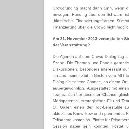
Crowdfunding macht dann Sinn, wenn di
bewegen. Funding über den Schwarm ist e
„klassische“ Finanzierungsformen. Stimmt
Finanzierung über die Crowd nicht möglic
Am 21. November 2013 veranstalten Si
der Veranstaltung?
Die Agenda auf dem Crowd Dialog Tag ist
Szene. Die Themen und Panels garantie
Diskussionen. Besonders interessant dü
ich aus meiner Zeit in Boston vom MIT
Dialog die seltene Chance, an einem Ort 
außergewöhnlich. Ausgestattet mit eine
Teams, sich bei absoluter Chancengleichh
Marktpotential, strategischen Fit und Tea
St. Gallen einen der Top-Lehrstühle
aktuellstes Know-How und spannendes Pra
Teilnahme kostenlos. Eintritt für Privatpe
Session dabei sein könnten, kostet 6