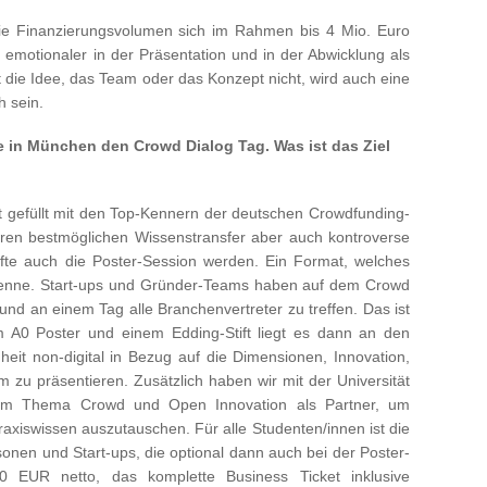
e Finanzierungsvolumen sich im Rahmen bis 4 Mio. Euro
motionaler in der Präsentation und in der Abwicklung als
 die Idee, das Team oder das Konzept nicht, wird auch eine
h sein.
e in München den Crowd Dialog Tag. Was ist das Ziel
 gefüllt mit den Top-Kennern der deutschen Crowdfunding-
ren bestmöglichen Wissenstransfer aber auch kontroverse
rfte auch die Poster-Session werden. Ein Format, welches
 kenne. Start-ups und Gründer-Teams haben auf dem Crowd
und an einem Tag alle Branchenvertreter zu treffen. Das ist
m A0 Poster und einem Edding-Stift liegt es dann an den
eit non-digital in Bezug auf die Dimensionen, Innovation,
m zu präsentieren. Zusätzlich haben wir mit der Universität
 zum Thema Crowd und Open Innovation als Partner, um
xiswissen auszutauschen. Für alle Studenten/innen ist die
rsonen und Start-ups, die optional dann auch bei der Poster-
0 EUR netto, das komplette Business Ticket inklusive