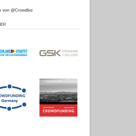
s von @Crowdbiz
NER