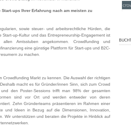
 Start-ups Ihrer Erfahrung nach am meisten zu
gularien, sowie steuer- und arbeitsrechtliche Hürden, die
 Start-up-Kultur und das Entrepreneurship-Engagement ist
BUCHT
in allen Amtsstuben angekommen. Crowdfunding und
finanzierung eine günstige Plattform für Start-ups und B2C-
 Presumern zu machen.
gen Crowdfunding Markt zu kennen. Die Auswahl der richtigen
h. Deshalb macht es für Gründer/innen Sinn, sich zum Crowd
 und den Poster-Sessions trifft man 98% der gesamten
attformen sind vor Ort und werden entweder von deren
entiert. Zehn Gründerteams präsentieren im Rahmen einer
pte und Ideen in Bezug auf die Dimensionen, Innovation,
m. Wir unterstützen und beraten die Projekte in Hinblick auf
rtennetzwerken.