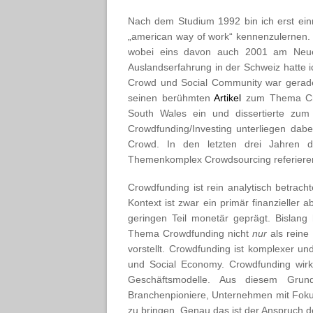
Nach dem Studium 1992 bin ich erst ei
„american way of work“ kennenzulernen. S
wobei eins davon auch 2001 am Neuen
Auslandserfahrung in der Schweiz hatte 
Crowd und Social Community war gerad
seinen berühmten
Artikel
zum Thema Crow
South Wales ein und dissertierte zum
Crowdfunding/Investing unterliegen dabe
Crowd. In den letzten drei Jahren d
Themenkomplex Crowdsourcing referieren
Crowdfunding ist rein analytisch betrac
Kontext ist zwar ein primär finanzieller 
geringen Teil monetär geprägt. Bislang 
Thema Crowdfunding nicht
nur
als reine 
vorstellt. Crowdfunding ist komplexer un
und Social Economy. Crowdfunding wirk
Geschäftsmodelle. Aus diesem Grund
Branchenpioniere, Unternehmen mit Fokus
zu bringen. Genau das ist der Anspruch