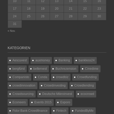
10
11
12
13
14
15
16
17
18
19
20
21
22
23
24
25
26
27
28
29
30
31
« Nov.
KATEGORIEN
Aescuvest
auxmoney
Banking
bankless24
bergfürst
bettervest
Buchrezension
Cinedime
Companisto
Conda
crowdbiz
Crowdfunding
crowdinnovation
Crowdinvesting
Crowdlending
Crowdsourcing
Deutsche Mikroinvest
ecocrowd
Econeers
Events 2015
Exporo
Fidor Bank Crowdfinance
Fintech
FundedByMe