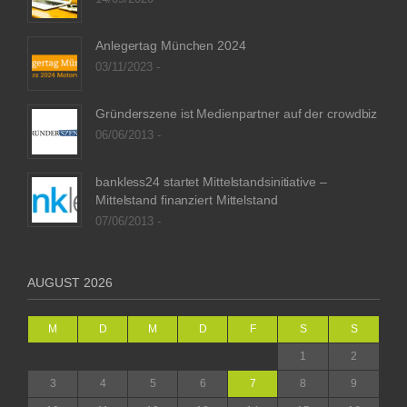
Anlegertag München 2024
03/11/2023 -
Gründerszene ist Medienpartner auf der crowdbiz
06/06/2013 -
bankless24 startet Mittelstandsinitiative –
Mittelstand finanziert Mittelstand
07/06/2013 -
AUGUST 2026
M
D
M
D
F
S
S
1
2
3
4
5
6
7
8
9