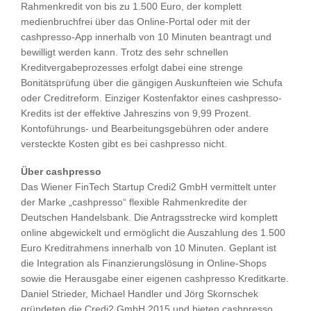
Rahmenkredit von bis zu 1.500 Euro, der komplett
medienbruchfrei über das Online-Portal oder mit der
cashpresso-App innerhalb von 10 Minuten beantragt und
bewilligt werden kann. Trotz des sehr schnellen
Kreditvergabeprozesses erfolgt dabei eine strenge
Bonitätsprüfung über die gängigen Auskunfteien wie Schufa
oder Creditreform. Einziger Kostenfaktor eines cashpresso-
Kredits ist der effektive Jahreszins von 9,99 Prozent.
Kontoführungs- und Bearbeitungsgebühren oder andere
versteckte Kosten gibt es bei cashpresso nicht.
Über cashpresso
Das Wiener FinTech Startup Credi2 GmbH vermittelt unter
der Marke „cashpresso“ flexible Rahmenkredite der
Deutschen Handelsbank. Die Antragsstrecke wird komplett
online abgewickelt und ermöglicht die Auszahlung des 1.500
Euro Kreditrahmens innerhalb von 10 Minuten. Geplant ist
die Integration als Finanzierungslösung in Online-Shops
sowie die Herausgabe einer eigenen cashpresso Kreditkarte.
Daniel Strieder, Michael Handler und Jörg Skornschek
gründeten die Credi2 GmbH 2015 und bieten cashpresso