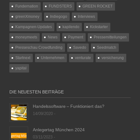
Fundernation
FUNDSTERS
GREEN ROCKET
greenXmoney
Indiegogo
Interviews
Kampagnen-Updates
kapilendo
Kickstarter
moneymeets
News
Payment
Pressemitteilungen
Presseschau Crowdfunding
Savedo
Seedmatch
Startnext
Unternehmen
venturate
versicherung
yapital
DIE NEUESTEN BEITRÄGE
Handelssoftware – Funktioniert das?
14/09/2020 -
Anlegertag München 2024
03/11/2023 -