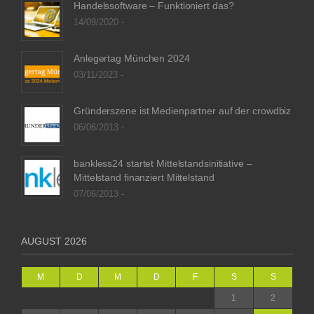
Handelssoftware – Funktioniert das?
14/09/2020 -
Anlegertag München 2024
03/11/2023 -
Gründerszene ist Medienpartner auf der crowdbiz
06/06/2013 -
bankless24 startet Mittelstandsinitiative –
Mittelstand finanziert Mittelstand
07/06/2013 -
AUGUST 2026
M
D
M
D
F
S
S
1
2