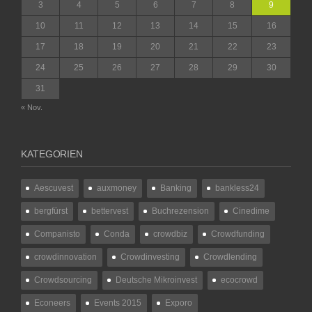
3
4
5
6
7
8
9
10
11
12
13
14
15
16
17
18
19
20
21
22
23
24
25
26
27
28
29
30
31
« Nov.
KATEGORIEN
Aescuvest
auxmoney
Banking
bankless24
bergfürst
bettervest
Buchrezension
Cinedime
Companisto
Conda
crowdbiz
Crowdfunding
crowdinnovation
Crowdinvesting
Crowdlending
Crowdsourcing
Deutsche Mikroinvest
ecocrowd
Econeers
Events 2015
Exporo