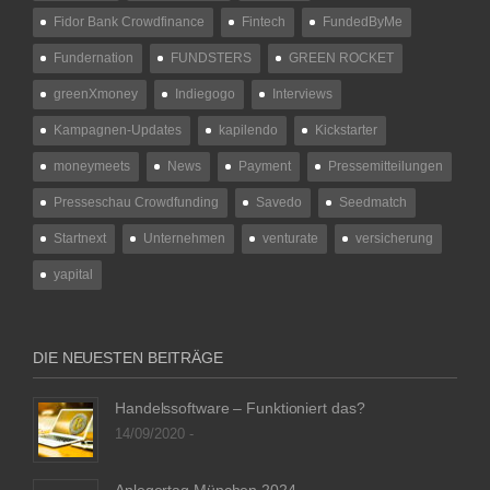
Fidor Bank Crowdfinance
Fintech
FundedByMe
Fundernation
FUNDSTERS
GREEN ROCKET
greenXmoney
Indiegogo
Interviews
Kampagnen-Updates
kapilendo
Kickstarter
moneymeets
News
Payment
Pressemitteilungen
Presseschau Crowdfunding
Savedo
Seedmatch
Startnext
Unternehmen
venturate
versicherung
yapital
DIE NEUESTEN BEITRÄGE
Handelssoftware – Funktioniert das?
14/09/2020 -