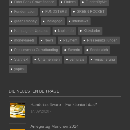
Fidor Bank Crowdfinance
Fintech
FundedByMe
Fundernation
FUNDSTERS
GREEN ROCKET
greenXmoney
Indiegogo
Interviews
Kampagnen-Updates
kapilendo
Kickstarter
moneymeets
News
Payment
Pressemitteilungen
Presseschau Crowdfunding
Savedo
Seedmatch
Startnext
Unternehmen
venturate
versicherung
yapital
DIE NEUESTEN BEITRÄGE
Handelssoftware – Funktioniert das?
14/09/2020 -
Anlegertag München 2024