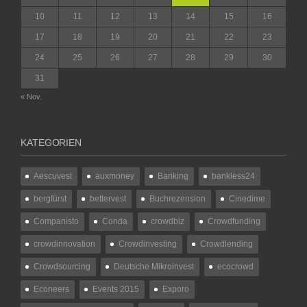
10
11
12
13
14
15
16
17
18
19
20
21
22
23
24
25
26
27
28
29
30
31
« Nov.
KATEGORIEN
Aescuvest
auxmoney
Banking
bankless24
bergfürst
bettervest
Buchrezension
Cinedime
Companisto
Conda
crowdbiz
Crowdfunding
crowdinnovation
Crowdinvesting
Crowdlending
Crowdsourcing
Deutsche Mikroinvest
ecocrowd
Econeers
Events 2015
Exporo