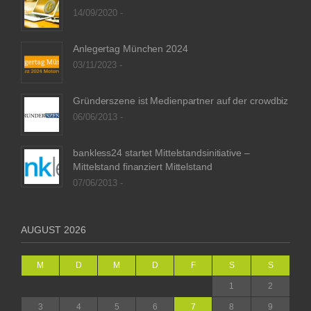
14/09/2020 -
Anlegertag München 2024
03/11/2023 -
Gründerszene ist Medienpartner auf der crowdbiz
06/06/2013 -
bankless24 startet Mittelstandsinitiative –
Mittelstand finanziert Mittelstand
07/06/2013 -
AUGUST 2026
M
D
M
D
F
S
S
1
2
3
4
5
6
7
8
9