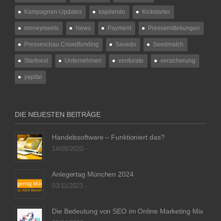
Kampagnen-Updates
kapilendo
Kickstarter
moneymeets
News
Payment
Pressemitteilungen
Presseschau Crowdfunding
Savedo
Seedmatch
Startnext
Unternehmen
venturate
versicherung
yapital
DIE NEUESTEN BEITRÄGE
Handelssoftware – Funktioniert das?
14/09/2020 -
Anlegertag München 2024
03/11/2023 -
Die Bedeutung von SEO im Online Marketing Mix