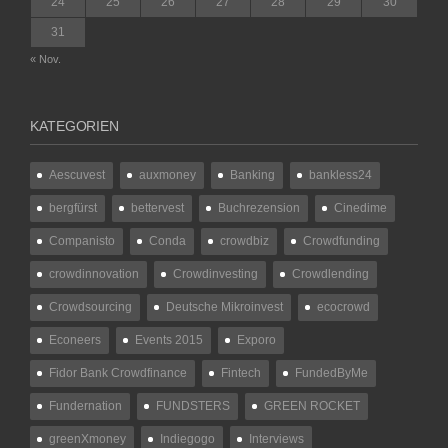
24
25
26
27
28
29
30
31
« Nov.
KATEGORIEN
Aescuvest
auxmoney
Banking
bankless24
bergfürst
bettervest
Buchrezension
Cinedime
Companisto
Conda
crowdbiz
Crowdfunding
crowdinnovation
Crowdinvesting
Crowdlending
Crowdsourcing
Deutsche Mikroinvest
ecocrowd
Econeers
Events 2015
Exporo
Fidor Bank Crowdfinance
Fintech
FundedByMe
Fundernation
FUNDSTERS
GREEN ROCKET
greenXmoney
Indiegogo
Interviews