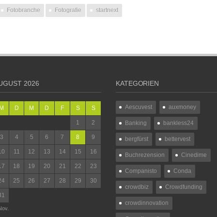
Fotobranche
Fotografie
startnext
UGUST 2026
KATEGORIEN
Aescuvest
auxmoney
M
D
M
D
F
S
S
1
2
Banking
bankless24
3
4
5
6
7
8
9
bergfürst
bettervest
10
11
12
13
14
15
16
Buchrezension
Cinedime
17
18
19
20
21
22
23
Companisto
Conda
24
25
26
27
28
29
30
crowdbiz
Crowdfunding
31
crowdinnovation
Nov.