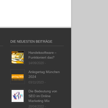
DIE NEUESTEN BEITRÄGE
Handelssoftware –
Funktioniert das?
14/09/2020 -
Anlegertag München
2024
03/11/2023 -
Die Bedeutung von
SEO im Online
Marketing Mix
20/04/2022 -