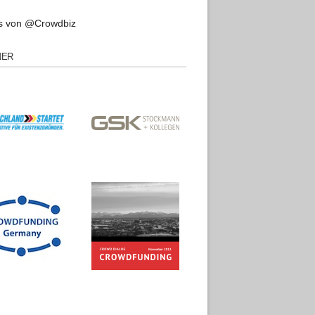
s von @Crowdbiz
NER