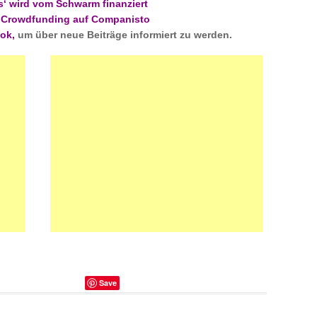
s‘ wird vom Schwarm finanziert
t Crowdfunding auf Companisto
oo
k
,
um über neue Beiträge informiert zu werden.
Save