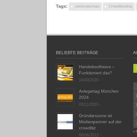
Tags:
camerawoman
Crowdfunding
BELIEBTE BEITRÄGE
A
Handelssoftware –
Funktioniert das?
14/09/2020 -
Anlegertag München
2024
03/11/2023 -
Gründerszene ist
Medienpartner auf der
crowdbiz
« 
06/06/2013 -