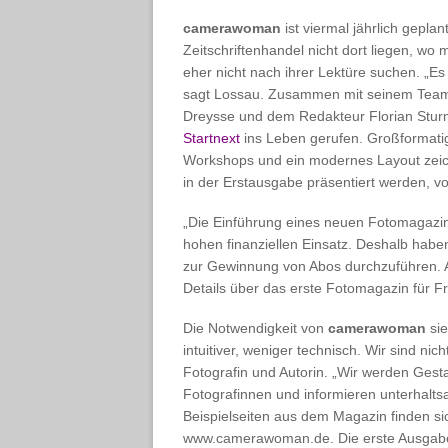
camerawoman
ist viermal jährlich gepl
Zeitschriftenhandel nicht dort liegen, wo
eher nicht nach ihrer Lektüre suchen. „Es
sagt Lossau. Zusammen mit seinem Team, 
Dreysse und dem Redakteur Florian Sturm
Startnext
ins Leben gerufen. Großformatig
Workshops und ein modernes Layout zeichn
in der Erstausgabe präsentiert werden, vo
„Die Einführung eines neuen Fotomagazins
hohen finanziellen Einsatz. Deshalb haben
zur Gewinnung von Abos durchzuführen. 
Details über das erste Fotomagazin für F
Die Notwendigkeit von
camerawoman
sie
intuitiver, weniger technisch. Wir sind nich
Fotografin und Autorin. „Wir werden Gesta
Fotografinnen und informieren unterhalts
Beispielseiten aus dem Magazin finden sic
www.camerawoman.de. Die erste Ausgabe 