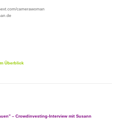
tnext.com/camerawoman
man.de
m Überblick
Frauen” – Crowdinvesting-Interview mit Susann