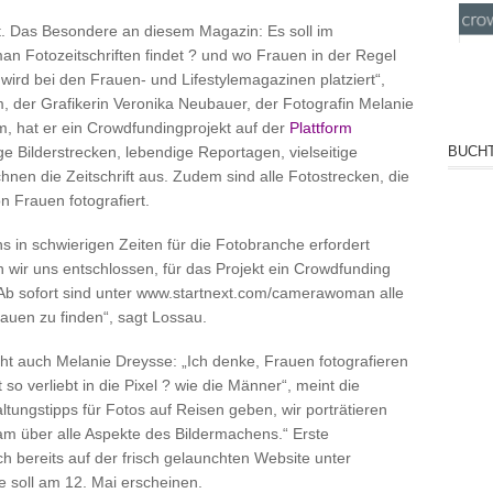
ant. Das Besondere an diesem Magazin: Es soll im
 man Fotozeitschriften findet ? und wo Frauen in der Regel
 wird bei den Frauen- und Lifestylemagazinen platziert“,
der Grafikerin Veronika Neubauer, der Fotografin Melanie
, hat er ein Crowdfundingprojekt auf der
Plattform
BUCHT
e Bilderstrecken, lebendige Reportagen, vielseitige
en die Zeitschrift aus. Zudem sind alle Fotostrecken, die
n Frauen fotografiert.
 in schwierigen Zeiten für die Fotobranche erfordert
 wir uns entschlossen, für das Projekt ein Crowdfunding
Ab sofort sind unter www.startnext.com/camerawoman alle
rauen zu finden“, sagt Lossau.
ht auch Melanie Dreysse: „Ich denke, Frauen fotografieren
t so verliebt in die Pixel ? wie die Männer“, meint die
ltungstipps für Fotos auf Reisen geben, wir porträtieren
am über alle Aspekte des Bildermachens.“ Erste
h bereits auf der frisch gelaunchten Website unter
soll am 12. Mai erscheinen.