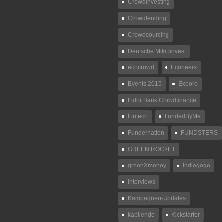
Crowdinvesting
Crowdlending
Crowdsourcing
Deutsche Mikroinvest
ecocrowd
Econeers
Events 2015
Exporo
Fidor Bank Crowdfinance
Fintech
FundedByMe
Fundernation
FUNDSTERS
GREEN ROCKET
greenXmoney
Indiegogo
Interviews
Kampagnen-Updates
kapilendo
Kickstarter